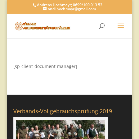
Andreas Hochmayr; 0699/100 013 53
andi.hochmayr@gmail.com
[sp-client-document-manager]
Verbands-Vollgebrauchsprüfung 2019